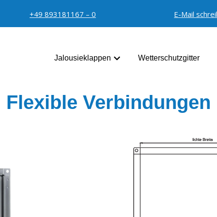
+49 893181167 – 0
E-Mail schre
Jalousieklappen
Wetterschutzgitter
Untermenü für Jalousieklap
Flexible Verbindungen