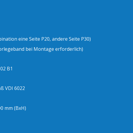
ation eine Seite P20, andere Seite P30)
orlegeband bei Montage erforderlich)
102 B1
äß VDI 6022
500 mm (BxH)