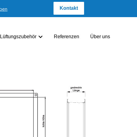
Kontakt
iben
Lüftungszubehör
Referenzen
Über uns
pen anzeigen
Untermenü für Lüftungszubehör anzeigen