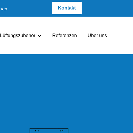
Kontakt
iben
Lüftungszubehör
Referenzen
Über uns
pen anzeigen
Untermenü für Lüftungszubehör anzeigen